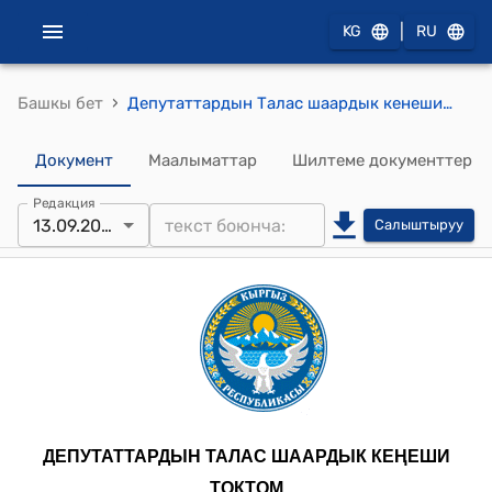
|
KG
RU
›
Башкы бет
Депутаттардын Талас шаардык кенешинин 2024-жылдын 13-сентябрындагы № 269/38-8 "Талас шаарынын аймагындагы турак жай имараттарга, курулмаларга, жайларга, айыл чарба багытында эмес жерлерге карата мүлк салыгын бекитүү жөнүндө" токтому
Документ
Маалыматтар
Шилтеме документтер
Редакция
13.09.2024
Салыштыруу