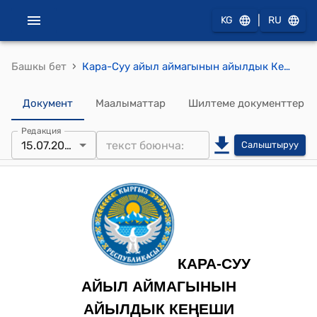
|
KG
RU
›
Башкы бет
Кара-Суу айыл аймагынын айылдык Кеңешинин 2024-жылдын 15-июлундагы "Кара-Суу айыл аймагынын Мантыш айылында кичи футбол аянтчасын курууну дем берүүчү гранттын эсебинен жүргүзүү жөнүндө" №36/4 токтому
Документ
Маалыматтар
Шилтеме документтер
Редакция
15.07.2024
Салыштыруу