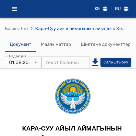
|
KG
RU
›
Башкы бет
Кара-Суу айыл аймагынын айылдык Кеңешинин 2024-жылдын 1-августундагы "Кара-Суу айыл аймагындагы участкалык шайлоо комиссияларынын резервине талапкерлерди сунуштоо жөнүндө" №37/1 токтому
Документ
Маалыматтар
Шилтеме документтер
Редакция
01.08.2024
Салыштыруу