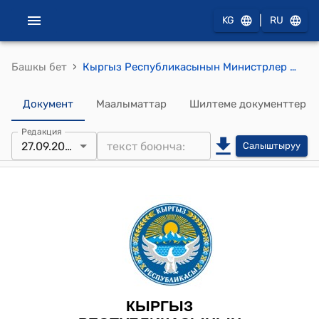
|
KG
RU
›
Башкы бет
Кыргыз Республикасынын Министрлер Кабинетинин 2024-жылдын 27-сентябрындагы № 587 "Мамлекеттик-жеке өнөктөштүктүн инновациялык долбоорун ишке ашыруу жана отунду маркалоо операторун аныктоо жөнүндө" токтому
Документ
Маалыматтар
Шилтеме документтер
Редакция
27.09.2024
Салыштыруу