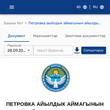
|
KG
RU
›
Башкы бет
Петровка аыйлдык аймагынын айылдык кеңешинин 2023-жылдын 28-сентябрындагы № 127-5 "Жыл аягына калган счеттогу ашыкча акчаларды бөлүү жана ассигнованияларды жылдыруу жөнүндө" токтому
Документ
Маалыматтар
Шилтеме документтер
Редакция
28.09.2023
Салыштыруу