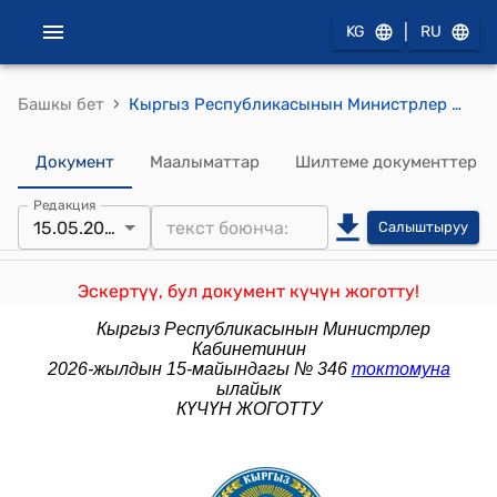
|
KG
RU
›
Башкы бет
Кыргыз Республикасынын Министрлер Кабинетинин 2024-жылдын 24-октябрындагы № 644 "Кыргыз Республикасынын Министрлер Кабинетинин 2024-жылдын 25-апрелиндеги № 203 "Кыргыз Республикасынын Президентинин облустардагы ыйгарым укуктуу өкүлдөрүнүн жана жергиликтүү мамлекеттик администрациялардын аппараттарынын ишинин натыйжалуулугун комплекстүү баалоо системасы жөнүндө" токтомуна өзгөртүү киргизүү тууралуу" токтому
Документ
Маалыматтар
Шилтеме документтер
Редакция
15.05.2026
Салыштыруу
Эскертүү, бул документ күчүн жоготту!