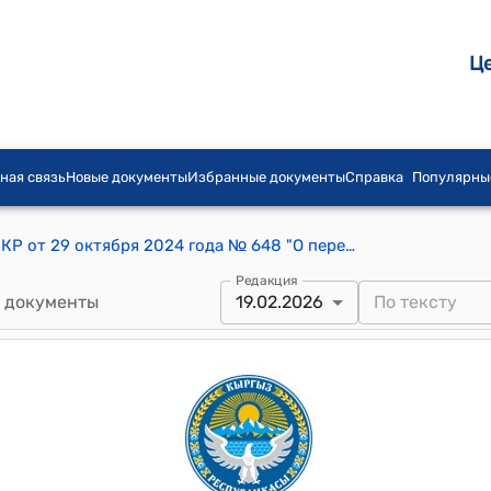
Ц
ная связь
Новые документы
Избранные документы
Справка
Популярны
Постановление Кабинета Министров КР от 29 октября 2024 года № 648 "О переводе (трансформации) земель, расположенных на территории айылного аймака Хан-Тенири Ак-Сууйского района Иссык-Кульской области Кыргызской Республики, из категорий "Земли сельскохозяйственного назначения" и "Земли лесного фонда" в категорию "Земли промышленности, транспорта, связи, энергетики, обороны и иного назначения"
Редакция
 документы
19.02.2026