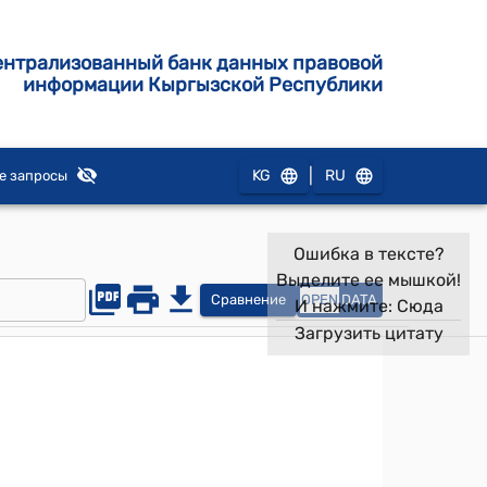
ентрализованный банк данных правовой
информации Кыргызской Республики
|
KG
RU
е запросы
Ошибка в тексте?
Выделите ее мышкой!
Сравнение
OPEN
DATA
И нажмите:
Сюда
Загрузить цитату