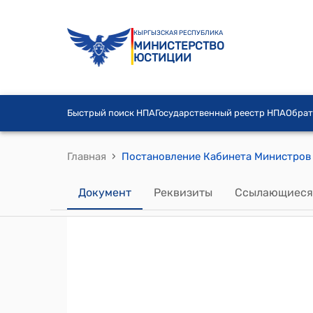
КЫРГЫЗСКАЯ РЕСПУБЛИКА
МИНИСТЕРСТВО
ЮСТИЦИИ
Быстрый поиск НПА
Государственный реестр НПА
Обрат
›
Главная
Документ
Реквизиты
Ссылающиеся