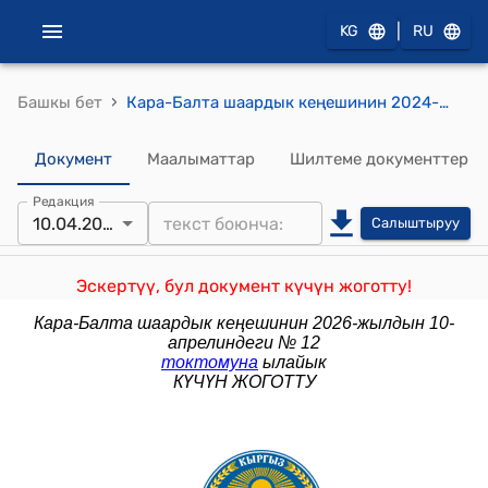
|
KG
RU
›
Башкы бет
Кара-Балта шаардык кеңешинин 2024-жылдын 13-сентябрындагы № 34 "Кара-Балта шаардык кеңешинин 2023-жылынын 4-августундагы №04 "Кара-Балта шаарынын мэриясынын укук бузуулар жөнүндө иштерди кароого ыйгарым укук берилген туруктуу комиссиясынын Жобосун, сандык жана персоналдык курамын бекитүү жөнүндө" токтомуна өзгөртүүлөрдү киргизүү жөнүндө" токтому
Документ
Маалыматтар
Шилтеме документтер
Редакция
10.04.2026
Салыштыруу
Эскертүү, бул документ күчүн жоготту!