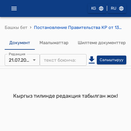
|
KG
RU
›
Башкы бет
Постановление Правительства КР от 13 июля 1999 года N 387 "О проекте Закона Кыргызской Республики "О ратификации Соглашения от 27 июня 1997 года между Государственным агентством по геологии и минеральным ресурсам при Правительстве Кыргызской Республики, Японским агентством по международному сотрудничеству и Металлодобывающим агентством Японии о проведении геологоразведочных работ на Алайской площади Кыргызской Республики"
Документ
Маалыматтар
Шилтеме документтер
Редакция
21.07.2000
Салыштыруу
Кыргыз тилинде редакция табылган жок!