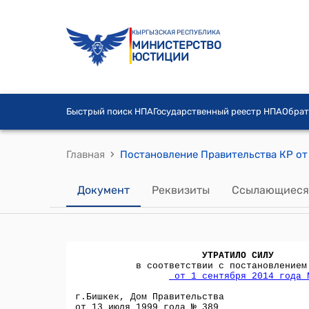
КЫРГЫЗСКАЯ РЕСПУБЛИКА
МИНИСТЕРСТВО
ЮСТИЦИИ
Быстрый поиск НПА
Государственный реестр НПА
Обрат
›
Главная
Документ
Реквизиты
Ссылающиеся