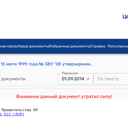
Ц
ная связь
Новые документы
Избранные документы
Справка
Популярны
Постановление Правительства КР от 13 июля 1999 года № 389 "Об утверждении Положения о денежном довольствии лиц рядового и начальствующего состава органов внутренних дел Кыргызской Республики"
Редакция
 документы
01.09.2014
Внимание данный документ утратил силу!