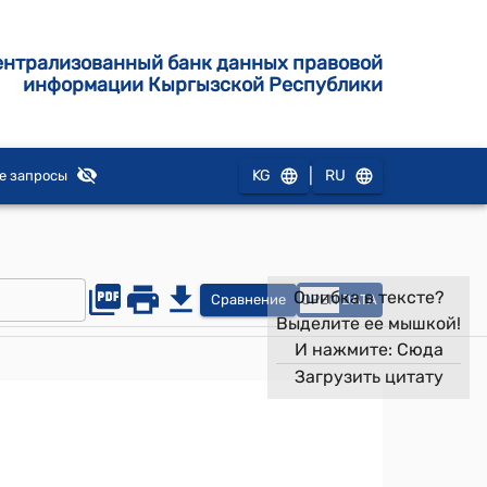
ентрализованный банк данных правовой
информации Кыргызской Республики
|
KG
RU
е запросы
Ошибка в тексте?
Сравнение
OPEN
DATA
Выделите ее мышкой!
И нажмите:
Сюда
Загрузить цитату