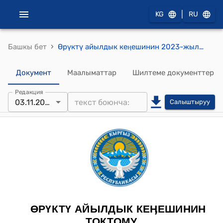
|
KG
RU
›
Башкы бет
Өрүктү айылдык кеӊешинин 2023-жылдын 3-ноябры № 3 "Кыргыз Республикасынын Финансы министрлигинин Үлүштүк (Дем берүүчү) грантына сунушталуучу долбоор үчүн айыл аймактын 2024-жылга карата жергиликтүү бюджетинен өздүк салымын бөлүп берүү жөнүндө" токтому
Документ
Маалыматтар
Шилтеме документтер
Редакция
03.11.2023
Салыштыруу