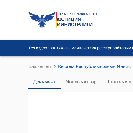
КЫРГЫЗ РЕСПУБЛИКАСЫНЫН
ЮСТИЦИЯ
МИНИСТРЛИГИ
Тез издөө ЧУА
ЧУАнын мамлекеттик реестри
Кайтарым
›
Башкы бет
Документ
Маалыматтар
Шилтеме д