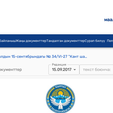
маа
 байланыш
Жаңы документтер
Тандалган документтер
Сурап билүү
Поп
Кант шаардык кеңешинин 2017-жылдын 15-сентябрындагы № 34/VI-27 "Кант шаарындагы коллектордук-дренаждык тутумдарды жана башка агын сууларды чыгаруу тутумдарын реабилитациялоо жөнүндө" токтому
Редакция
окументтер
15.09.2017