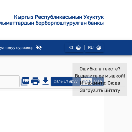
Кыргыз Республикасынын Укуктук
лыматтардын борборлоштурулган банкы
|
KG
RU
улярдуу суроолор
Ошибка в тексте?
Выделите ее мышкой!
Салыштыруу
OPEN
DATA
И нажмите:
Сюда
Загрузить цитату