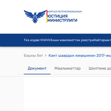
КЫРГЫЗ РЕСПУБЛИКАСЫНЫН
ЮСТИЦИЯ
МИНИСТРЛИГИ
Тез издөө ЧУА
ЧУАнын мамлекеттик реестри
Кайтарым
›
Башкы бет
Документ
Маалыматтар
Шилтеме д