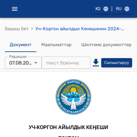
|
KG
RU
›
Башкы бет
Уч-Коргон айылдык Кенешинин 2024-жылдын 7-августундагы №28-146 "Салыктардын зоналык коэффиценти жөнүндө" токтому
Документ
Маалыматтар
Шилтеме документтер
Редакция
07.08.2024
Салыштыруу