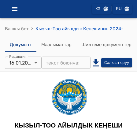
|
KG
RU
›
Башкы бет
Кызыл-Тоо айылдык Кенешинин 2024-жылдын 16-январы № 20 "Кызыл-Тоо айыл өкмөтүнүн Ак-Кыя айлындагы көчөгө ат коюу жөнүндө" токтому
Документ
Маалыматтар
Шилтеме документтер
Редакция
16.01.2024
Салыштыруу