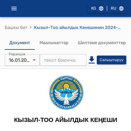
|
KG
RU
›
Башкы бет
Кызыл-Тоо айылдык Кенешинин 2024-жылдын 16-январы № 23 "Кызыл-Тоо айыл аймагындагы айыл тургундарын турак жай менен камсыздоо үчүн түзүлгөн программаны бекитүү жөнүндө" токтому
Документ
Маалыматтар
Шилтеме документтер
Редакция
16.01.2024
Салыштыруу