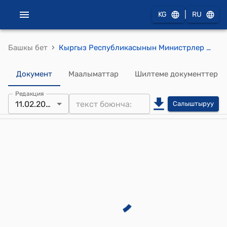
|
KG
RU
›
Башкы бет
Кыргыз Республикасынын Министрлер Кабинетинин 2024-жылдын 26-ноябры № 714 "Бишкек шаарында бизнес-борборлору, турак-жай, социалдык жана инфраструктуралык объекттери, сейил бак зоналары менен имараттардын комплексин куруу" инвестициялык долбоорун ишке ашыруу үчүн жер участогун берүү маселелери жөнүндө" токтому
Документ
Маалыматтар
Шилтеме документтер
Редакция
11.02.2026
Салыштыруу