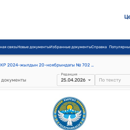
Ц
ная связь
Новые документы
Избранные документы
Справка
Популярны
Постановление Кабинета Министров КР 2024-жылдын 20-ноябрындагы № 702 "Кыргыз Республикасынын Өкмөтүнүн жана Кыргыз Республикасынын Министрлер Кабинетинин айрым чечимдерине өзгөртүүлөрдү киргизүү жөнүндө" токтому
Редакция
 документы
25.04.2026