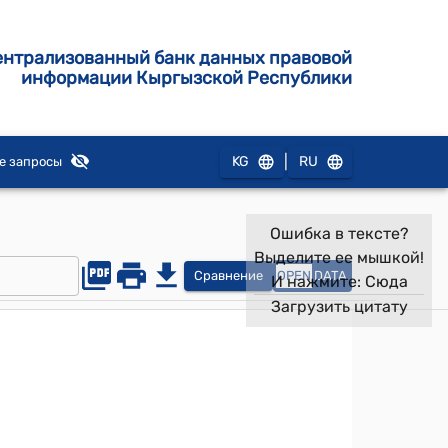
ентрализованный банк данных правовой
информации Кыргызской Республики
|
KG
RU
е запросы
Ошибка в тексте?
Выделите ее мышкой!
Сравнение
OPEN
DATA
И нажмите:
Сюда
Загрузить цитату