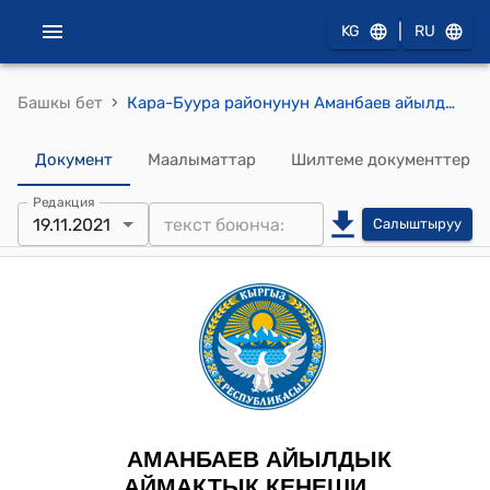
|
KG
RU
›
Башкы бет
Кара-Буура районунун Аманбаев айылдык Кенешинин 2021-жылдын 19-ноябрындагы № 4 токтому
Документ
Маалыматтар
Шилтеме документтер
Редакция
19.11.2021
Салыштыруу