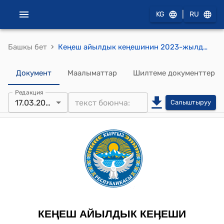
|
KG
RU
›
Башкы бет
Кеңеш айылдык кеңешинин 2023-жылдын 17-мартындагы № 18-3 "Айыл өкмөтүнүн 2022-жылдагы жергиликтүү бюджетинин ашкан калдыгын 2023-жылга карата бөлүштүрүү тууралуу" токтому
Документ
Маалыматтар
Шилтеме документтер
Редакция
17.03.2023
Салыштыруу