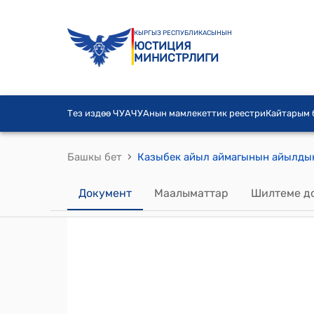
КЫРГЫЗ РЕСПУБЛИКАСЫНЫН
ЮСТИЦИЯ
МИНИСТРЛИГИ
Тез издөө ЧУА
ЧУАнын мамлекеттик реестри
Кайтарым
›
Башкы бет
Документ
Маалыматтар
Шилтеме д