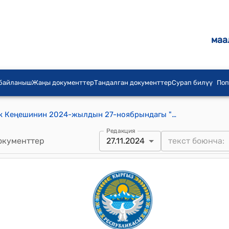
маа
 байланыш
Жаңы документтер
Тандалган документтер
Сурап билүү
Поп
Казыбек айыл аймагынын айылдык Кеңешинин 2024-жылдын 27-ноябрындагы "Казыбек айылдык кеңештин төрагасын шайлоонун жыйынтыгы жөнүндө" №1/1 токтому
Редакция
окументтер
27.11.2024