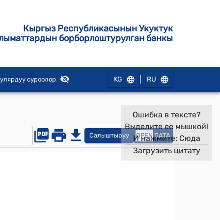
Кыргыз Республикасынын Укуктук
лыматтардын борборлоштурулган банкы
|
KG
RU
улярдуу суроолор
Ошибка в тексте?
Выделите ее мышкой!
Салыштыруу
OPEN
DATA
И нажмите:
Сюда
Загрузить цитату