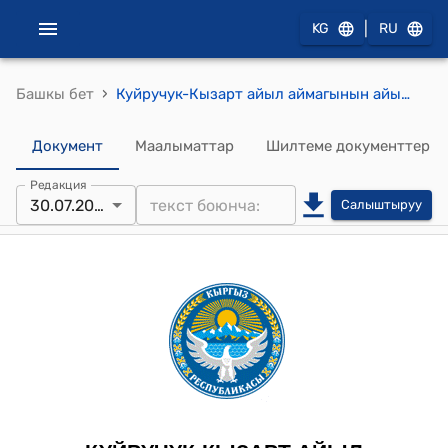
|
KG
RU
›
Башкы бет
Куйручук-Кызарт айыл аймагынын айылдык кеңешинин 2024-жылдын 30-июлундагы № 12/5 "Куйручук-Кызарт айыл аймагынын айыл өкмөтүнүн карамагындагы бала бакчалардын бюджетиндеги спец счетко кошумча план суроо жөнүндө" ТОктому
Документ
Маалыматтар
Шилтеме документтер
Редакция
30.07.2024
Салыштыруу