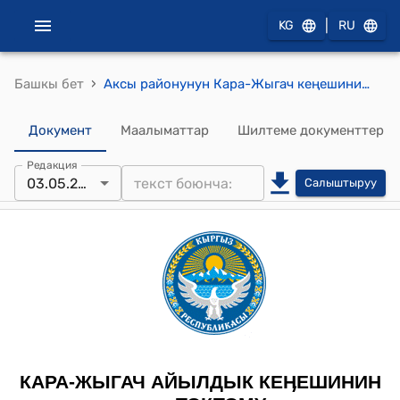
|
KG
RU
›
Башкы бет
Аксы районунун Кара-Жыгач кеңешинин 2023-жылдын 03-майы № 12/3 "Кара-Жыгач – Сары-Челек авто жолунун жээгиндеги жөө жүргүнчүлөр жүрүүчү темир тосмону (тротуарды) көзөмөлгө алуу жөнүндө" токтому
Документ
Маалыматтар
Шилтеме документтер
Редакция
03.05.2023
Салыштыруу