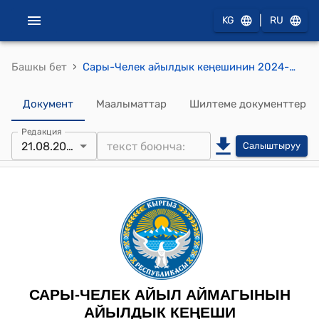
|
KG
RU
›
Башкы бет
Сары-Челек айылдык кеңешинин 2024-жылынын 21-августундагы №7« Кербен,Кара-Жыгач автомагистралынын Сары-Челек айыл аймагынына караштуу болгон Капчыгай участкасын аралап өткөн жолдун оң тарабындагы Өмүрбеков Эзендин үйүнөн Орозбаев Токтогулдун үйүнө чейинки аралыктагы ички көчөгө маркум, эмгектин ардагери Алибеков Мураттын ысымын ыйгаруу жөнүндө» токтому
Документ
Маалыматтар
Шилтеме документтер
Редакция
21.08.2024
Салыштыруу