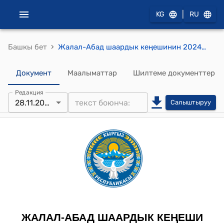
|
KG
RU
›
Башкы бет
Жалал-Абад шаардык кеңешинин 2024-жылынын 28-нояьрындагы №1 « Жалал-Абад шаардык депутаттар кеңешинин төрагасы жөнүндө » токтому
Документ
Маалыматтар
Шилтеме документтер
Редакция
28.11.2024
Салыштыруу