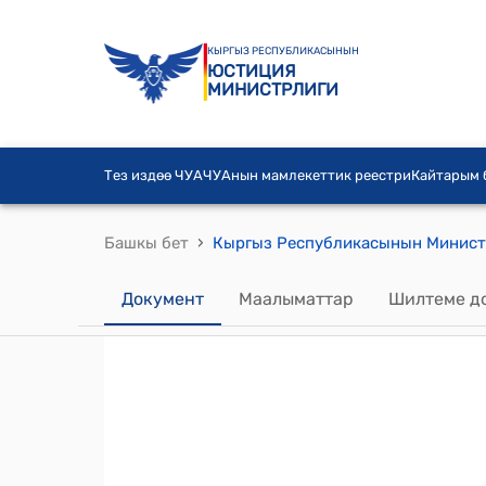
КЫРГЫЗ РЕСПУБЛИКАСЫНЫН
ЮСТИЦИЯ
МИНИСТРЛИГИ
Тез издөө ЧУА
ЧУАнын мамлекеттик реестри
Кайтарым
›
Башкы бет
Документ
Маалыматтар
Шилтеме д