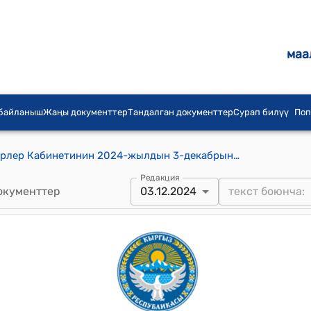
маа
 байланыш
Жаңы документтер
Тандалган документтер
Сурап билүү
Поп
Кыргыз Республикасынын Министрлер Кабинетинин 2024-жылдын 3-декабрындагы № 725 "Кыргыз Республикасынын Министрлер Кабинетинин 2024-жылдын 12-июнундагы № 304 "Мамлекеттик органдардын жана алардын ведомстволук мекемелеринин мамлекеттик кызмат көрсөтүүлөрүнүн бирдиктүү реестрин бекитүү жөнүндө" токтомуна өзгөртүүлөрдү киргизүү тууралуу" токтому
Редакция
окументтер
03.12.2024