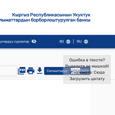
Кыргыз Республикасынын Укуктук
лыматтардын борборлоштурулган банкы
|
KG
RU
улярдуу суроолор
Ошибка в тексте?
Выделите ее мышкой!
Салыштыруу
OPEN
DATA
И нажмите:
Сюда
Загрузить цитату