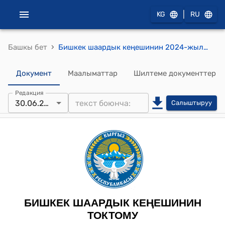
|
KG
RU
›
Башкы бет
Бишкек шаардык кеңешинин 2024-жылдын 2-декабрындагы № 3 "Бишкек шаардык кеңешинин төрагасынын орун басарларын шайлоо жөнүндө" токтому
Документ
Маалыматтар
Шилтеме документтер
Редакция
30.06.2026
Салыштыруу