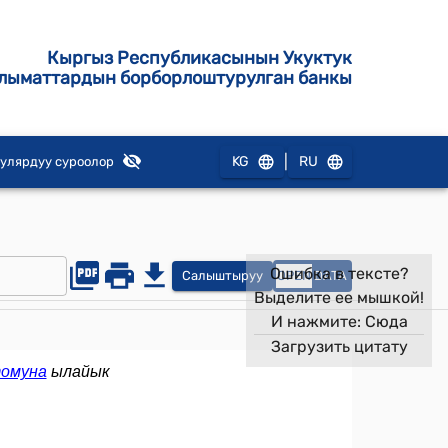
Кыргыз Республикасынын Укуктук
лыматтардын борборлоштурулган банкы
|
KG
RU
улярдуу суроолор
Ошибка в тексте?
Салыштыруу
OPEN
DATA
Выделите ее мышкой!
И нажмите:
Сюда
Загрузить цитату