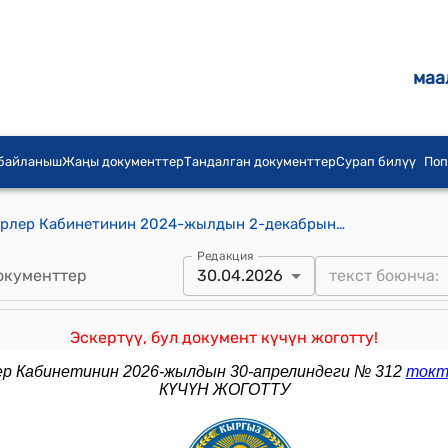
маа
 байланыш
Жаңы документтер
Тандалган документтер
Сурап билүү
Поп
Кыргыз Республикасынын Министрлер Кабинетинин 2024-жылдын 2-декабрындагы № 721 "Кыргыз Республикасында чет өлкөлүк жарандардын жана жарандыгы жок адамдардын эмгек миграциясын жөнгө салуу маселелери жөнүндө" токтому
Редакция
окументтер
30.04.2026
Эскертүү, бул документ күчүн жоготту!