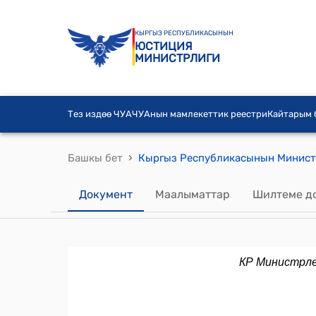
КЫРГЫЗ РЕСПУБЛИКАСЫНЫН
ЮСТИЦИЯ
МИНИСТРЛИГИ
Тез издөө ЧУА
ЧУАнын мамлекеттик реестри
Кайтарым
›
Башкы бет
Документ
Маалыматтар
Шилтеме д