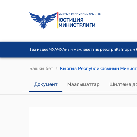
КЫРГЫЗ РЕСПУБЛИКАСЫНЫН
ЮСТИЦИЯ
МИНИСТРЛИГИ
Тез издөө ЧУА
ЧУАнын мамлекеттик реестри
Кайтарым
›
Башкы бет
Документ
Маалыматтар
Шилтеме д