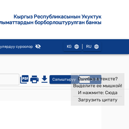
Кыргыз Республикасынын Укуктук
лыматтардын борборлоштурулган банкы
|
KG
RU
улярдуу суроолор
Ошибка в тексте?
Салыштыруу
OPEN
DATA
Выделите ее мышкой!
И нажмите:
Сюда
Загрузить цитату