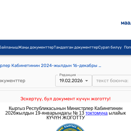
маа
 байланыш
Жаңы документтер
Тандалган документтер
Сурап билүү
Поп
Кыргыз Республикасынын Министрлер Кабинетинин 2024-жылдын 16-декабры № 761 "2025-жылга статистикалык программаны бекитүү жөнүндө" токтому
Редакция
окументтер
19.02.2026
Эскертүү, бул документ күчүн жоготту!