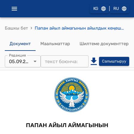
|
KG
RU
›
Башкы бет
Папан айыл аймагынын айылдык кеңешинин 2024-жылдын 5-сентябрындагы № III "Маалыматтык жана жарнамалык түзүмдү жакшыртуу жана пайдалануу эрежелери жөнүндө" токтому.
Документ
Маалыматтар
Шилтеме документтер
Редакция
05.09.2024
Салыштыруу