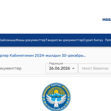
маа
 байланыш
Жаңы документтер
Тандалган документтер
Сурап билүү
Поп
Кыргыз Республикасынын Министрлер Кабинетинин 2024-жылдын 30-декабрындагы № 811 "Социалдык-экономикалык багыттагы объекттерди, ошондой эле турак жай фондунун объекттерин куруу боюнча кечиктирилгис чаралар жөнүндө" токтому
Редакция
окументтер
26.06.2026