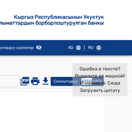
Кыргыз Республикасынын Укуктук
лыматтардын борборлоштурулган банкы
|
KG
RU
улярдуу суроолор
Ошибка в тексте?
Выделите ее мышкой!
Салыштыруу
OPEN
DATA
И нажмите:
Сюда
Загрузить цитату