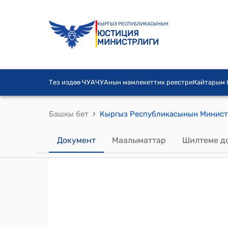
КЫРГЫЗ РЕСПУБЛИКАСЫНЫН
ЮСТИЦИЯ
МИНИСТРЛИГИ
Тез издөө ЧУА
ЧУАнын мамлекеттик реестри
Кайтарым
›
Башкы бет
Документ
Маалыматтар
Шилтеме д