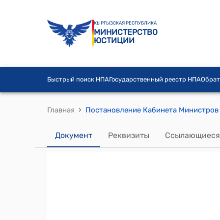
КЫРГЫЗСКАЯ РЕСПУБЛИКА
МИНИСТЕРСТВО
ЮСТИЦИИ
Быстрый поиск НПА
Государственный реестр НПА
Обрат
›
Главная
Документ
Реквизиты
Ссылающиеся