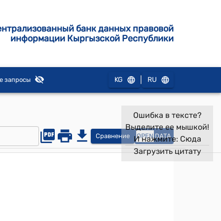
ентрализованный банк данных правовой
информации Кыргызской Республики
|
KG
RU
е запросы
Ошибка в тексте?
Выделите ее мышкой!
Сравнение
OPEN
DATA
И нажмите:
Сюда
Загрузить цитату