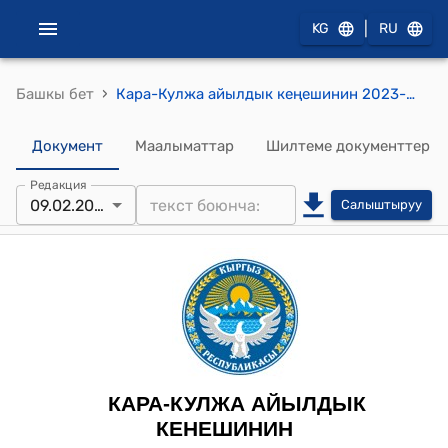
|
KG
RU
›
Башкы бет
Кара-Кулжа айылдык кеңешинин 2023-жылдын 09-февралы № 13/6 "Кара-Кулжа айылдык Кенешинин 2023-жылга иш-планын бекитүү жөнүндө" токтому
Документ
Маалыматтар
Шилтеме документтер
Редакция
09.02.2023
Салыштыруу