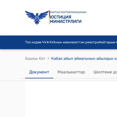
КЫРГЫЗ РЕСПУБЛИКАСЫНЫН
ЮСТИЦИЯ
МИНИСТРЛИГИ
Тез издөө ЧУА
ЧУАнын мамлекеттик реестри
Кайтарым
›
Башкы бет
Документ
Маалыматтар
Шилтеме д