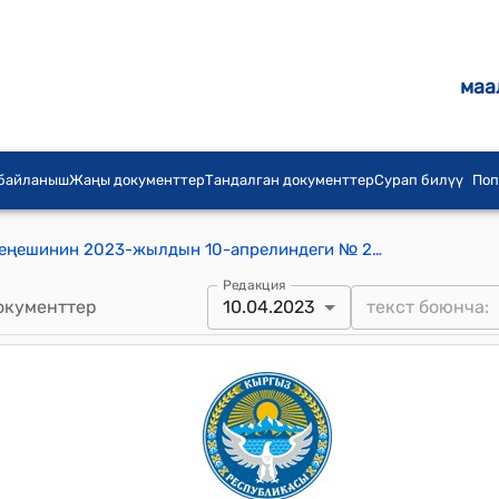
маа
 байланыш
Жаңы документтер
Тандалган документтер
Сурап билүү
Поп
Кабак айыл аймагынын айылдык кеңешинин 2023-жылдын 10-апрелиндеги № 28-15-6 "Кабак айыл аймагындагы малчылардын бадага мал алуу тарифин бекитүү жөнүндө" токтому
Редакция
окументтер
10.04.2023