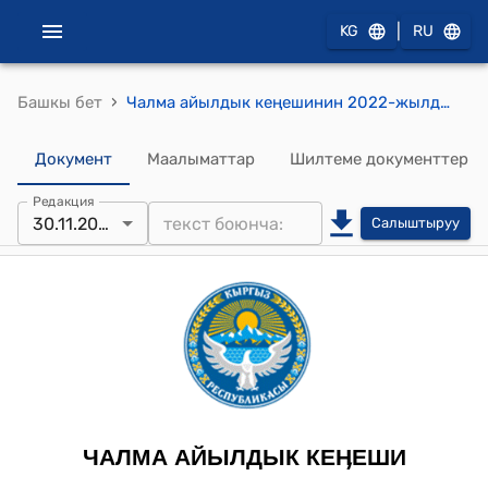
|
KG
RU
›
Башкы бет
Чалма айылдык кеңешинин 2022-жылдын 30-ноябрындагы № 13/3 "Чалма айыл аймагынын айылдардагы коомчулуктардын инвестициялык ассоцациясынын иш жүргүзүү аймагын аныктоо жана айылдык кеңешинде каттоого алуу тууралуу" токтому
Документ
Маалыматтар
Шилтеме документтер
Редакция
30.11.2022
Салыштыруу