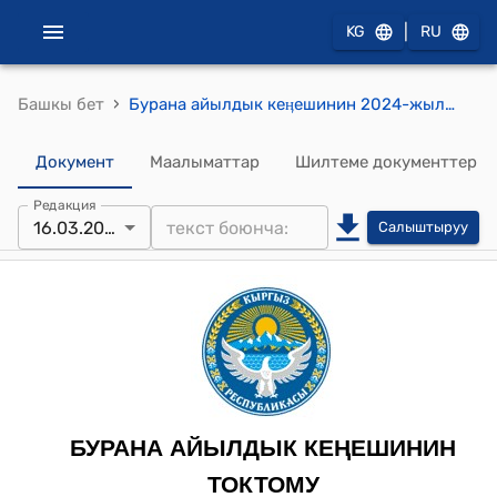
|
KG
RU
›
Башкы бет
Бурана айылдык кеӊешинин 2024-жылдын 16-мартындагы № 5 "Бурана айылдык кеӊешинин кеӊсеси жөнүндө" токтому
Документ
Маалыматтар
Шилтеме документтер
Редакция
16.03.2024
Салыштыруу