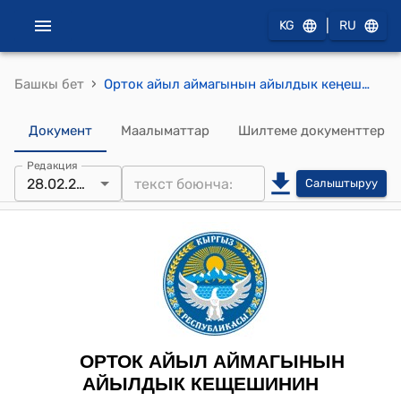
|
KG
RU
›
Башкы бет
Орток айыл аймагынын айылдык кеңешинин 2023-жылдын 28-февралындагы № 4 "Орток айыл аймагынын айыл өкмөтүнүн сугат сууга болгон тарифтерин бекитүү жөнүндө" токтому
Документ
Маалыматтар
Шилтеме документтер
Редакция
28.02.2023
Салыштыруу