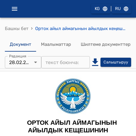
|
KG
RU
›
Башкы бет
Орток айыл аймагынын айылдык кеңешинин 2023-жылдын 28-февралындагы № 3 "Орток айыл аймагындагы “Найман-Булак” ИСКАКБнын тарифтерин бекитүү жөнүндө" токтому
Документ
Маалыматтар
Шилтеме документтер
Редакция
28.02.2023
Салыштыруу