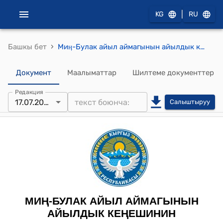
|
KG
RU
›
Башкы бет
Миӊ-Булак айыл аймагынын айылдык кеӊешинин 2023-жылдын 17-июлундагы № 4/21 "Миң-Булак айыл аймагынын айыл өкмөтүнүн 2023-жылы кошумча акча каражатынан бөлүү жөнүндө" токтому
Документ
Маалыматтар
Шилтеме документтер
Редакция
17.07.2023
Салыштыруу