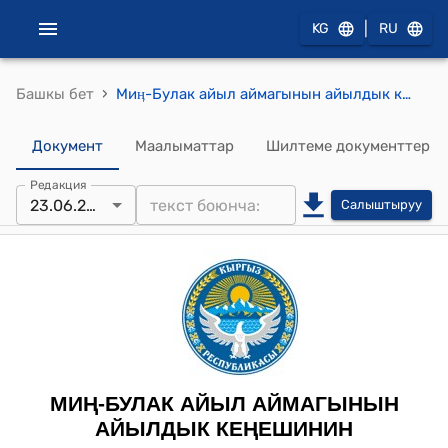
|
KG
RU
›
Башкы бет
Миӊ-Булак айыл аймагынын айылдык кеӊешинин 2023-жылдын 23-июнундагы № 3/18 "Миң-Булак айыл аймагынын Оттук айылынын ДЭУ участкасындагы №1117 контурундагы 4.7 га жер аянтын которуу (трансформациялоо) жөнүндө" токтому
Документ
Маалыматтар
Шилтеме документтер
Редакция
23.06.2023
Салыштыруу