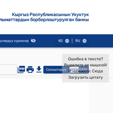
Кыргыз Республикасынын Укуктук
лыматтардын борборлоштурулган банкы
|
KG
RU
улярдуу суроолор
Ошибка в тексте?
Выделите ее мышкой!
Салыштыруу
OPEN
DATA
И нажмите:
Сюда
Загрузить цитату