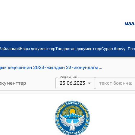
маа
 байланыш
Жаңы документтер
Тандалган документтер
Сурап билүү
Поп
Миӊ-Булак айыл аймагынын айылдык кеӊешинин 2023-жылдын 23-июнундагы № 3/8 "Жыл башындагы бюджеттик эсептик счеттон калган калдык акча каражатынан, акча каражатын бɵлүү жɵнүндɵ" токтому
Редакция
окументтер
23.06.2023