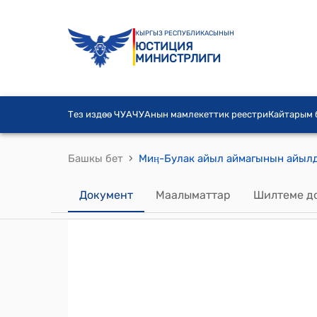
КЫРГЫЗ РЕСПУБЛИКАСЫНЫН
ЮСТИЦИЯ
МИНИСТРЛИГИ
Тез издөө ЧУА
ЧУАнын мамлекеттик реестри
Кайтарым
›
Башкы бет
Документ
Маалыматтар
Шилтеме д