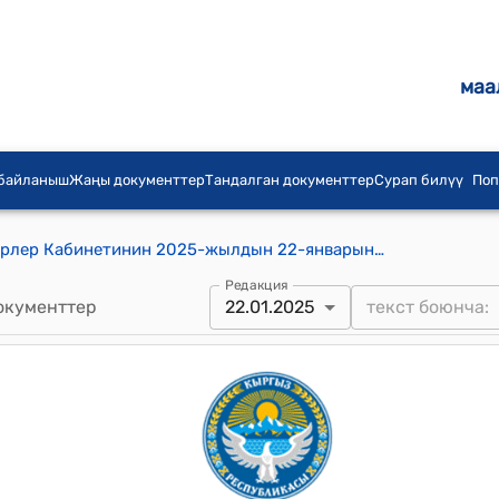
маа
 байланыш
Жаңы документтер
Тандалган документтер
Сурап билүү
Поп
Кыргыз Республикасынын Министрлер Кабинетинин 2025-жылдын 22-январындагы № 30 "Кыргыз Республикасынын Өкмөтүнүн жана Кыргыз Республикасынын Министрлер Кабинетинин айрым чечимдерин күчүн жоготту деп таануу жөнүндө" токтому
Редакция
окументтер
22.01.2025