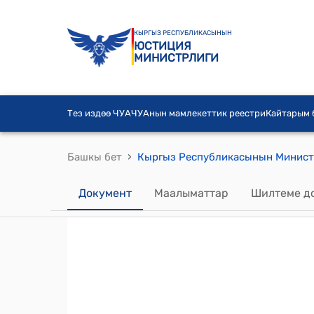
КЫРГЫЗ РЕСПУБЛИКАСЫНЫН
ЮСТИЦИЯ
МИНИСТРЛИГИ
Тез издөө ЧУА
ЧУАнын мамлекеттик реестри
Кайтарым
›
Башкы бет
Документ
Маалыматтар
Шилтеме д