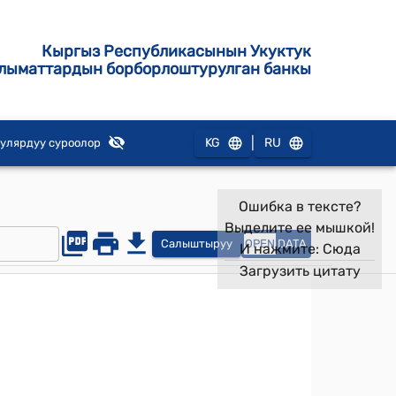
Кыргыз Республикасынын Укуктук
лыматтардын борборлоштурулган банкы
|
KG
RU
улярдуу суроолор
Ошибка в тексте?
Выделите ее мышкой!
Салыштыруу
OPEN
DATA
И нажмите:
Сюда
Загрузить цитату