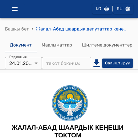
|
KG
RU
›
Башкы бет
Жалал-Абад шаардык депутаттар кеңешинин 2025-жылынын 24-январындагы «Жалал-Абад шаарындагы жеке менчик жер тилкесин муниципалдык менчикке өткөрүп алуу жана өткөрүп берүү жөнүндө» токтому
Документ
Маалыматтар
Шилтеме документтер
Редакция
24.01.2025
Салыштыруу