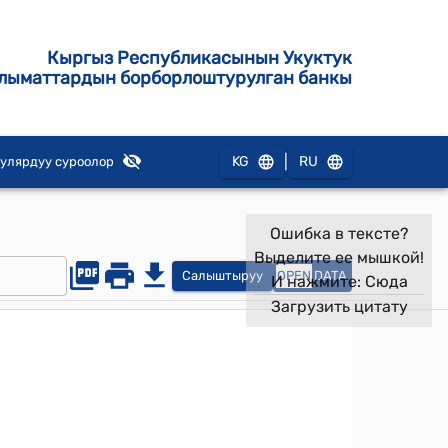
Кыргыз Республикасынын Укуктук
лыматтардын борборлоштурулган банкы
|
KG
RU
улярдуу суроолор
Ошибка в тексте?
Выделите ее мышкой!
Салыштыруу
OPEN
DATA
И нажмите:
Сюда
Загрузить цитату