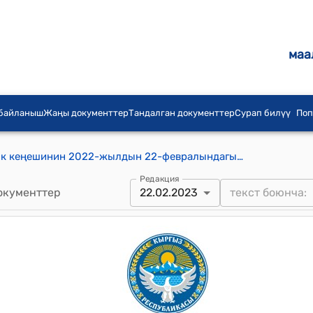
маа
 байланыш
Жаңы документтер
Тандалган документтер
Сурап билүү
Поп
Ак-Моюн айыл аймагынын айылдык кеңешинин 2022-жылдын 22-февралындагы № 2/8 "Турист тоскон ишкерлердзин аттарын кармоо үчүн жайыт жерин бекитип берүү жана аттарын кармагандыгы үчүн жайыт тарифин бекитүү жөнүндө" токтому
Редакция
окументтер
22.02.2023