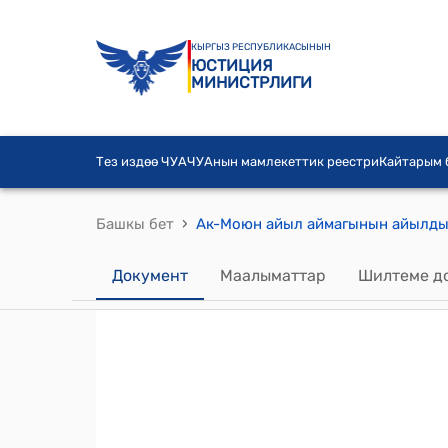
КЫРГЫЗ РЕСПУБЛИКАСЫНЫН
ЮСТИЦИЯ
МИНИСТРЛИГИ
Тез издөө ЧУА
ЧУАнын мамлекеттик реестри
Кайтарым
›
Башкы бет
Документ
Маалыматтар
Шилтеме д