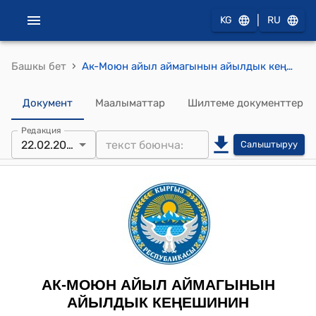
|
KG
RU
›
Башкы бет
Ак-Моюн айыл аймагынын айылдык кеңешинин 2022-жылдын 22-февралындагы № 2/5 “Бирлик-Булак” ИСКАКБ таза суусунун 2023-жылга карата бюджетин бекитүү жөнүндө" токтому
Документ
Маалыматтар
Шилтеме документтер
Редакция
22.02.2023
Салыштыруу