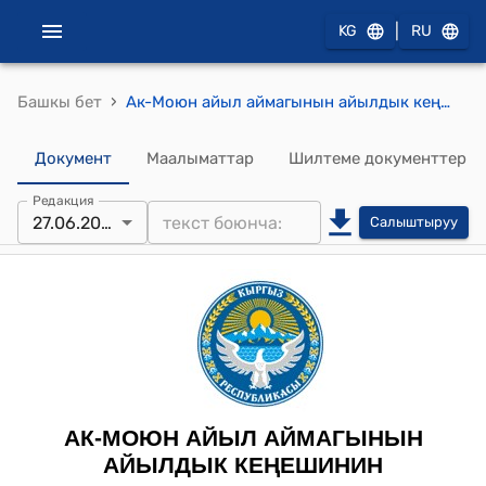
|
KG
RU
›
Башкы бет
Ак-Моюн айыл аймагынын айылдык кеңешинин 2022-жылдын 27-июнундагы № 6/1 "Ак-Моюн айыл аймагын органикалык аймакка өткөрүү жөнүндө" токтому
Документ
Маалыматтар
Шилтеме документтер
Редакция
27.06.2022
Салыштыруу