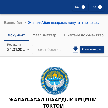
|
KG
RU
›
Башкы бет
Жалал-Абад шаардык депутаттар кеңешинин 2025-жылынын 24-январындагы «Жалал-Абад шаарындагы жеке менчик жер тилкесин муниципалдык менчикке кабыл алуу жөнүндө» токтому
Документ
Маалыматтар
Шилтеме документтер
Редакция
24.01.2025
Салыштыруу