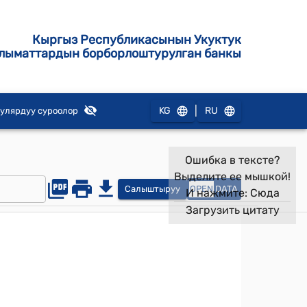
Кыргыз Республикасынын Укуктук
лыматтардын борборлоштурулган банкы
|
KG
RU
улярдуу суроолор
Ошибка в тексте?
Выделите ее мышкой!
Салыштыруу
OPEN
DATA
И нажмите:
Сюда
Загрузить цитату