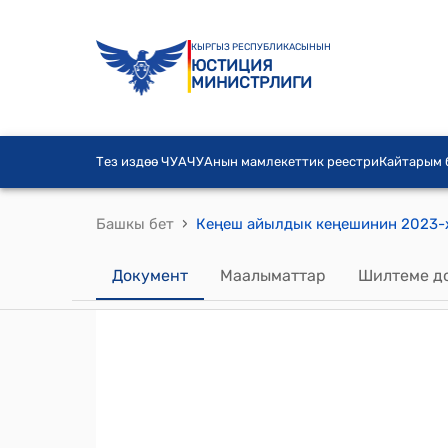
КЫРГЫЗ РЕСПУБЛИКАСЫНЫН
ЮСТИЦИЯ
МИНИСТРЛИГИ
Тез издөө ЧУА
ЧУАнын мамлекеттик реестри
Кайтарым
›
Башкы бет
Документ
Маалыматтар
Шилтеме д