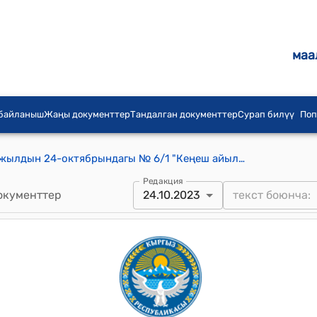
маа
 байланыш
Жаңы документтер
Тандалган документтер
Сурап билүү
Поп
Кеңеш айылдык кеңешинин 2023-жылдын 24-октябрындагы № 6/1 "Кеңеш айыл аймагында улуттук спорт оюндарын өнүктүрүү максатында ат майданына жер участогун бөлүп берүү жана ал ат майданга Такабаев Нурдин Рамазановичдин атын койуу жөнүндө" токтому
Редакция
окументтер
24.10.2023