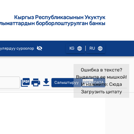
Кыргыз Республикасынын Укуктук
лыматтардын борборлоштурулган банкы
|
KG
RU
улярдуу суроолор
Ошибка в тексте?
Выделите ее мышкой!
Салыштыруу
OPEN
DATA
И нажмите:
Сюда
Загрузить цитату