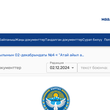
маа
 байланыш
Жаңы документтер
Тандалган документтер
Сурап билүү
Поп
Атай айылдык кеңешинин 2024-жылынын 02-декабрындагы №4 « “Атай айыл аймагынын айылдык кеңешинин регламентин кабыл алуу жөнүндө”» токтому
Редакция
окументтер
02.12.2024