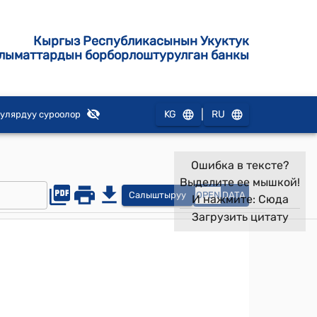
Кыргыз Республикасынын Укуктук
лыматтардын борборлоштурулган банкы
|
KG
RU
улярдуу суроолор
Ошибка в тексте?
Выделите ее мышкой!
Салыштыруу
OPEN
DATA
И нажмите:
Сюда
Загрузить цитату