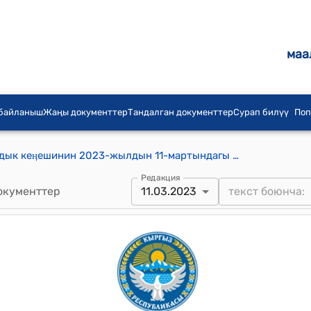
маа
 байланыш
Жаңы документтер
Тандалган документтер
Сурап билүү
Поп
Тогуз-Торо айыл аймагынын айылдык кеӊешинин 2023-жылдын 11-мартындагы № 20 "Тогуз-Торо райондук ветеринардык жана фитосанитардык коопсуздук боюнча башкармасынын кайрылуусу жөнүндө" токтому
Редакция
окументтер
11.03.2023